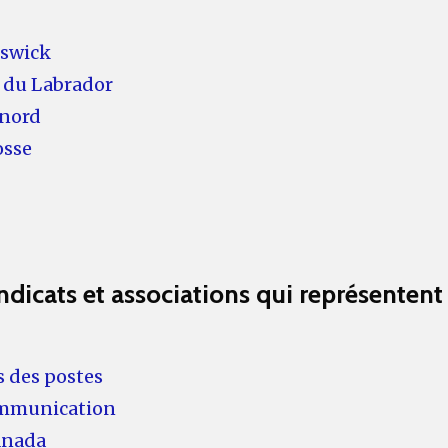
nswick
t du Labrador
 nord
osse
yndicats et associations qui représente
s des postes
communication
Canada