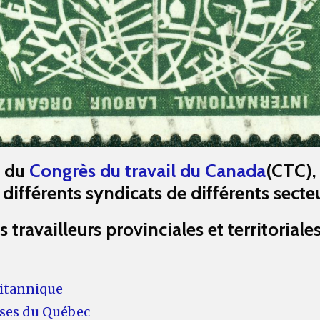
é du
Congrès du travail du Canada
(CTC), 
 différents syndicats de différents secteu
ravailleurs provinciales et territoriales
ritannique
euses du Québec